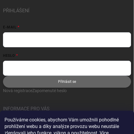
PŘIHLÁŠENÍ
E-MAIL
HESLO
Přihlásit se
Nová registrace
Zapomenuté heslo
INFORMACE PRO VÁS
Používáme cookies, abychom Vám umožnili pohodlné
Jak nakupovat
prohlížení webu a díky analýze provozu webu neustále
Obchodní podmínky
zlepšovali jeho funkce, výkon a použitelnost.
Více