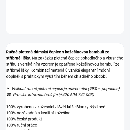
doplněk s praktickým využitím během chladného období.
DETAILNÍ INFORMACE
ZEPTAT SE
Ručně pletená dámská čepice s kožešinovou bambulí ze
stříbrné lišky
. Na zakázku pletená čepice pohodlného a vkusného
střihu s vertikálním vzorem je opatřena kožešinovou bambulí ze
stříbrné lišky. Kombinací materiálů vzniká elegantní módní
doplněk s praktickým využitím během chladného období.
✂ Velikost ručně pletené čepice je univerzální (99% ♀ populace)
☎︎ Pro více informací volejte (+420 604 741 003)
100% vyrobeno v kožešnictví Svět kůže Blanky Nývltové
100% nezávadná a kvalitní kožešina
100% český produkt
100% ruční práce