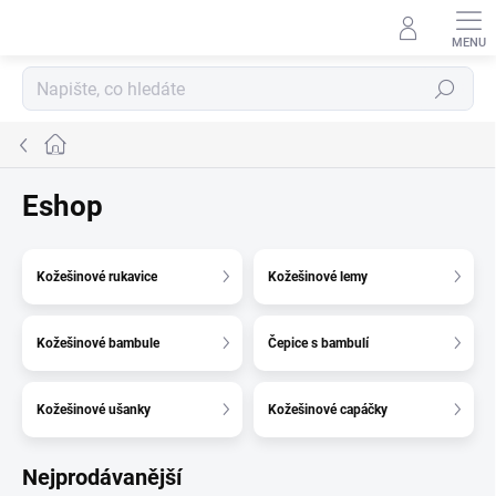
Přejít
na
obsah
Hledat
Domů
Eshop
Kožešinové rukavice
Kožešinové lemy
Kožešinové bambule
Čepice s bambulí
Kožešinové ušanky
Kožešinové capáčky
Nejprodávanější