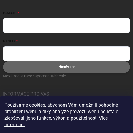
E-MAIL
HESLO
Přihlásit se
Nová registrace
Zapomenuté heslo
INFORMACE PRO VÁS
Používáme cookies, abychom Vám umožnili pohodlné
Jak nakupovat
prohlížení webu a díky analýze provozu webu neustále
Obchodní podmínky
zlepšovali jeho funkce, výkon a použitelnost.
Více
informací
Podmínky ochrany osobních údajů