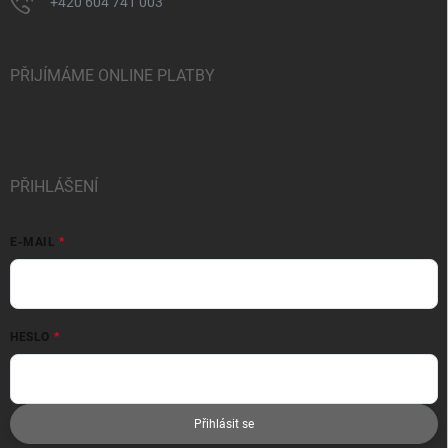
+420 604 741 003
PŘIJÍMÁME ONLINE PLATBY
PŘIHLÁŠENÍ
E-MAIL
HESLO
Přihlásit se