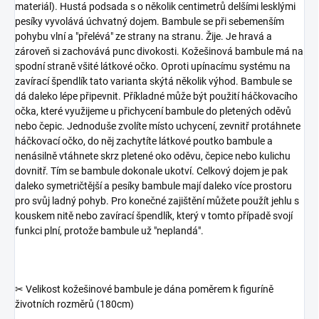
materiál). Hustá podsada s o několik centimetrů delšími lesklými
pesíky vyvolává úchvatný dojem. Bambule se při sebemenším
pohybu vlní a "přelévá" ze strany na stranu. Žije. Je hravá a
zároveň si zachovává punc divokosti. Kožešinová bambule má na
spodní straně všité látkové očko. Oproti upínacímu systému na
zavírací špendlík tato varianta skýtá několik výhod. Bambule se
dá daleko lépe připevnit. Příkladné může být použití háčkovacího
očka, které využijeme u přichycení bambule do pletených oděvů
nebo čepic. Jednoduše zvolíte místo uchycení, zevnitř protáhnete
háčkovací očko, do něj zachytíte látkové poutko bambule a
nenásilně vtáhnete skrz pletené oko oděvu, čepice nebo kulichu
dovnitř. Tím se bambule dokonale ukotví. Celkový dojem je pak
daleko symetričtější a pesíky bambule mají daleko více prostoru
pro svůj ladný pohyb. Pro konečné zajištění můžete použít jehlu s
kouskem nitě nebo zavírací špendlík, který v tomto případě svojí
funkci plní, protože bambule už "neplandá".
✂ Velikost kožešinové bambule je dána poměrem k figuríně
životních rozměrů (180cm)