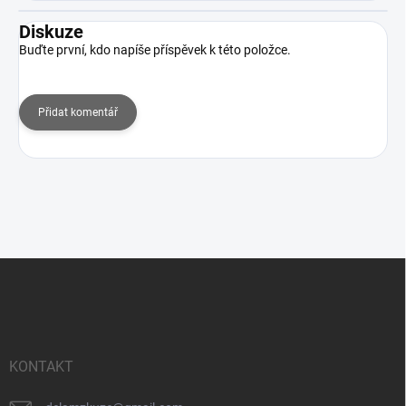
Diskuze
Buďte první, kdo napíše příspěvek k této položce.
Přidat komentář
Z
á
p
a
t
í
KONTAKT