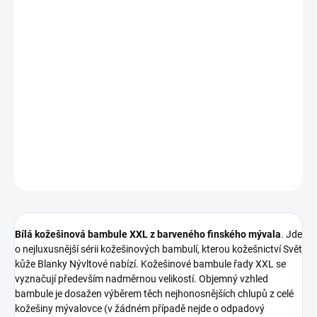
Bílá kožešinová bambule XXL z barveného finského mývala
. Jde
o nejluxusnější sérii kožešinových bambulí, kterou kožešnictví Svět
kůže Blanky Nývltové nabízí. Kožešinové bambule řady XXL se
vyznačují především nadměrnou velikostí. Objemný vzhled
bambule je dosažen výběrem těch nejhonosnějších chlupů z celé
kožešiny mývalovce (v žádném případě nejde o odpadový
materiál).
DETAILNÍ INFORMACE
ZEPTAT SE
Bílá kožešinová bambule XXL z barveného finského mývala
. Jde
o nejluxusnější sérii kožešinových bambulí, kterou kožešnictví Svět
kůže Blanky Nývltové nabízí. Kožešinové bambule řady XXL se
vyznačují především nadměrnou velikostí. Objemný vzhled
bambule je dosažen výběrem těch nejhonosnějších chlupů z celé
kožešiny mývalovce (v žádném případě nejde o odpadový