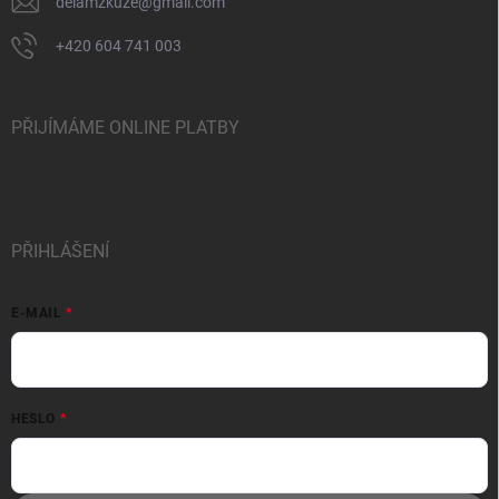
delamzkuze
@
gmail.com
+420 604 741 003
PŘIJÍMÁME ONLINE PLATBY
PŘIHLÁŠENÍ
E-MAIL
HESLO