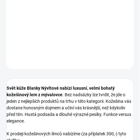
Svět kůže Blanky Nývltové nabízí luxusní, velmi bohatý
kožešinový lem z mývalovce
. Bez nadsázky lze tvrdit, že jde o
jeden z nejlepších produktů na trhu v této kategorii. Kožešina vás
dostane honosným dojmem a učiní vás krásnější, než kdykoliv
před tím. Hustá podsada a dlouhé výrazné pesíky. Funkce versus
elegance.
DETAILNÍ INFORMACE
ZEPTAT SE
Svět kůže Blanky Nývltové nabízí luxusní, velmi bohatý
kožešinový lem z mývalovce
. Bez nadsázky lze tvrdit, že jde o
jeden z nejlepších produktů na trhu v této kategorii. Kožešina vás
dostane honosným dojmem a učiní vás krásnější, než kdykoliv
před tím. Hustá podsada a dlouhé výrazné pesíky. Funkce versus
elegance.
K prodeji kožešinových límců nabízíme (za příplatek 300,-) tyto