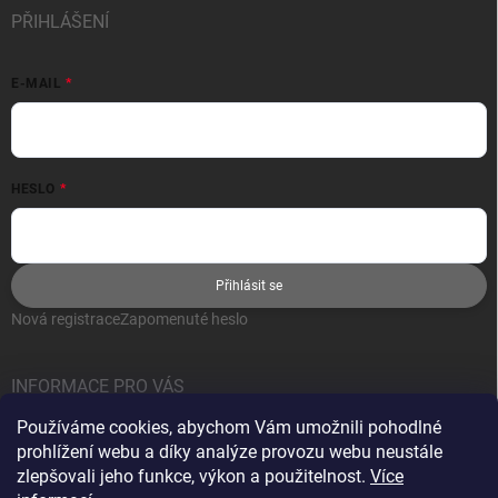
PŘIHLÁŠENÍ
E-MAIL
HESLO
Přihlásit se
Nová registrace
Zapomenuté heslo
INFORMACE PRO VÁS
Používáme cookies, abychom Vám umožnili pohodlné
Jak nakupovat
prohlížení webu a díky analýze provozu webu neustále
Obchodní podmínky
zlepšovali jeho funkce, výkon a použitelnost.
Více