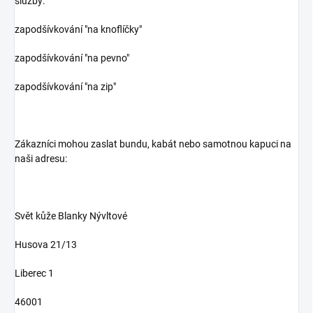
služby:
zapodšívkování "na knoflíčky"
zapodšívkování "na pevno"
zapodšívkování "na zip"
Zákazníci mohou zaslat bundu, kabát nebo samotnou kapuci na
naši adresu:
Svět kůže Blanky Nývltové
Husova 21/13
Liberec 1
46001