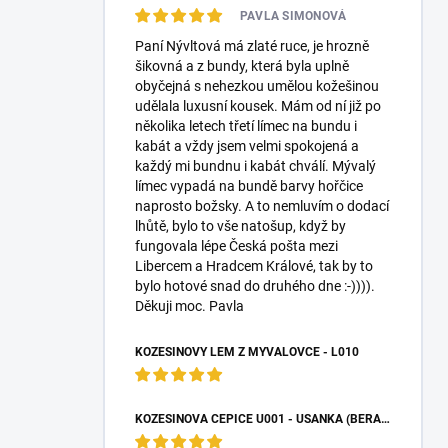
PAVLA SIMONOVÁ
p
a
Paní Nývltová má zlaté ruce, je hrozně
n
šikovná a z bundy, která byla uplně
e
obyčejná s nehezkou umělou kožešinou
l
udělala luxusní kousek. Mám od ní již po
několika letech třetí límec na bundu i
kabát a vždy jsem velmi spokojená a
každý mi bundnu i kabát chválí. Mývalý
límec vypadá na bundě barvy hořčice
naprosto božsky. A to nemluvím o dodací
lhůtě, bylo to vše natošup, když by
fungovala lépe Česká pošta mezi
Libercem a Hradcem Králové, tak by to
bylo hotové snad do druhého dne :-)))).
Děkuji moc. Pavla
KOŽEŠINOVÝ LEM Z MÝVALOVCE - L010
KOŽEŠINOVÁ ČEPICE U001 - UŠANKA (BERANICE)