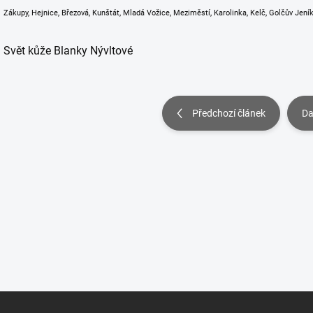
Zákupy, Hejnice, Březová, Kunštát, Mladá Vožice, Meziměstí, Karolinka, Kelč, Golčův Jeník
Svět kůže Blanky Nývltové
Předchozí článek
Da