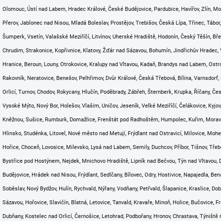
Olomouc, Ústí nad Labem, Hradec Králové, České Budějovice, Pardubice, Havířov, Zlín, Most
Přerov, Jablonec nad Nisou, Mladá Boleslav, Prostějov, Trebišov, Česká Lípa, Třinec, Tábor,
Šumperk, Vsetín, Valašské Meziříčí, Litvínov, Uherské Hradiště, Hodonín, Český Těšín, Břec
Chrudim, Strakonice, Kopřivnice, Klatovy, Žďár nad Sázavou, Bohumín, Jindřichův Hradec, 
Hranice, Beroun, Louny, Otrokovice, Kralupy nad Vltavou, Kadaň, Brandys nad Labem, Ostro
Rakovník, Neratovice, Benešov, Pelhřimov, Dvůr Králové, Česká Třebová, Bílina, Varnsdorf
Orlicí, Turnov, Chodov, Rokycany, Hlučín, Poděbrady, Zábřeh, Šternberk, Krupka, Říčany, Č
Vysoké Mýto, Nový Bor, Holešov, Vlašim, Uničov, Jeseník, Velké Meziříčí, Čelákovice, Kyj
Kněžnou, Sušice, Rumburk, Domažlice, Frenštát pod Radhoštěm, Humpolec, Kuřim, Moravs
Hlinsko, Studénka, Litovel, Nové město nad Metují, Frýdlant nad Ostravicí, Milovice, Mohel
Hořice, Choceň, Lovosice, Milevsko, Lysá nad Labem, Semily, Duchcov, Příbor, Tišnov, Tře
Bystřice pod Hostýnem, Nejdek, Mnichovo Hradiště, Lipník nad Bečvou, Týn nad Vltavou, D
Budějovice, Hrádek nad Nisou, Frýdlant, Sedlčany, Bílovec, Odry, Hostivice, Napajedla, Ben
Soběslav, Nový Bydžov, Hulín, Rychvald, Nýřany, Vodňany, Petřvald, Šlapanice, Kraslice, Do
Sázavou, Hořovice, Slavičín, Blatná, Letovice, Tanvald, Kravaře, Minoň, Holice, Bučovice, Fr
Dubňany, Kostelec nad Orlicí, Černošice, Letohrad, Podbořany, Hronov, Chrastava, Týniště n