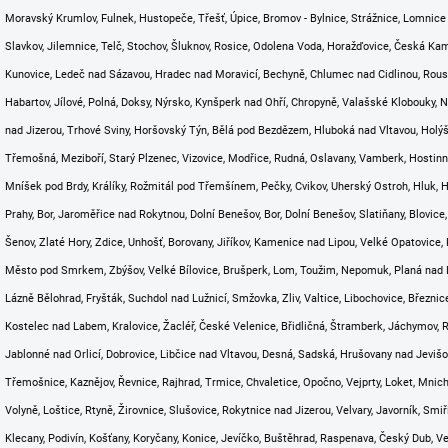
Moravský Krumlov, Fulnek, Hustopeče, Třešť, Úpice, Bromov - Bylnice, Strážnice, Lomnic
Slavkov, Jilemnice, Telč, Stochov, Šluknov, Rosice, Odolena Voda, Horažďovice, Česká Ka
Kunovice, Ledeč nad Sázavou, Hradec nad Moravicí, Bechyně, Chlumec nad Cidlinou, Rousí
Habartov, Jílové, Polná, Doksy, Nýrsko, Kynšperk nad Ohří, Chropyně, Valašské Klobouky,
nad Jizerou, Trhové Sviny, Horšovský Týn, Bělá pod Bezdězem, Hluboká nad Vltavou, Holý
Třemošná, Meziboří, Starý Plzenec, Vizovice, Modřice, Rudná, Oslavany, Vamberk, Hostinn
Mníšek pod Brdy, Králíky, Rožmitál pod Třemšínem, Pečky, Cvikov, Uherský Ostroh, Hluk, Ho
Prahy, Bor, Jaroměřice nad Rokytnou, Dolní Benešov, Bor, Dolní Benešov, Slatiňany, Blovic
Šenov, Zlaté Hory, Zdice, Unhošť, Borovany, Jiříkov, Kamenice nad Lipou, Velké Opatovice, 
Město pod Smrkem, Zbýšov, Velké Bílovice, Brušperk, Lom, Toužim, Nepomuk, Planá nad Luž
Lázně Bělohrad, Fryšták, Suchdol nad Lužnicí, Smžovka, Zliv, Valtice, Libochovice, Březni
Kostelec nad Labem, Kralovice, Žacléř, České Velenice, Břidličná, Štramberk, Jáchymov, 
Jablonné nad Orlicí, Dobrovice, Libčice nad Vltavou, Desná, Sadská, Hrušovany nad Jevišo
Třemošnice, Kaznějov, Řevnice, Rajhrad, Trmice, Chvaletice, Opočno, Vejprty, Loket, Mnicho
Volyně, Loštice, Rtyně, Žirovnice, Slušovice, Rokytnice nad Jizerou, Velvary, Javorník, Smi
Klecany, Podivín, Košťany, Koryčany, Konice, Jevíčko, Buštěhrad, Raspenava, Český Dub, V