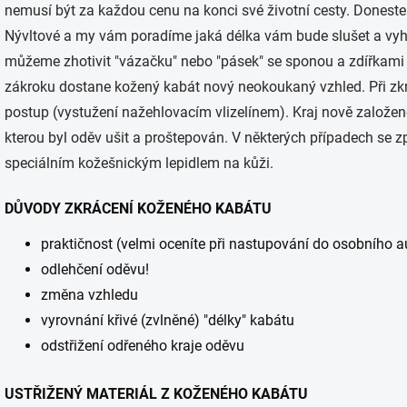
nemusí být za každou cenu na konci své životní cesty. Donest
Nývltové a my vám poradíme jaká délka vám bude slušet a vyh
můžeme zhotivit "vázačku" nebo "pásek" se sponou a zdířkami
zákroku dostane kožený kabát nový neokoukaný vzhled. Při z
postup (vystužení nažehlovacím vlizelínem). Kraj nově založené 
kterou byl oděv ušit a proštepován. V některých případech se z
speciálním kožešnickým lepidlem na kůži.
DŮVODY ZKRÁCENÍ KOŽENÉHO KABÁTU
praktičnost (velmi oceníte při nastupování do osobního a
odlehčení oděvu!
změna vzhledu
vyrovnání křivé (zvlněné) "délky" kabátu
odstřižení odřeného kraje oděvu
USTŘIŽENÝ MATERIÁL Z KOŽENÉHO KABÁTU