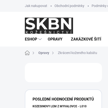
Přejít
Jak nakupovat
Obchodní podmínky
Podmínky 
na
obsah
ESHOP
OPRAVY
ZAKÁZKOVÉ ŠITÍ
Domů
Opravy
Zkrácení koženého kabátu
P
o
s
t
r
a
n
POSLEDNÍ HODNOCENÍ PRODUKTŮ
n
KOŽEŠINOVÝ LEM Z MÝVALOVCE - L010
í