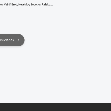
..
ov, Vyšší Brod, Neveklov, Sobotka, Ralsko.
lší článek