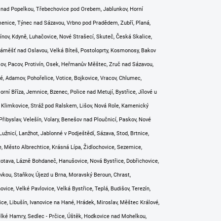
e nad Popelkou, Třebechovice pod Orebem, Jablunkov, Horní
menice, Týnec nad Sázavou, Vrbno pod Pradědem, Zubří, Planá,
nov, Kdyně, Luhačovice, Nové Strašecí, Skuteč, Česká Skalice,
 Náměšť nad Oslavou, Velká Bíteš, Postoloprty, Kosmonosy, Bakov
šov, Pacov, Protivín, Osek, Heřmanův Měštec, Zruč nad Sázavou,
é, Adamov, Pohořelice, Votice, Bojkovice, Vracov, Chlumec,
rní Bříza, Jemnice, Bzenec, Police nad Metují, Bystřice, Jílové u
e, Klimkovice, Stráž pod Ralskem, Lišov, Nová Role, Kamenický
Přibyslav, Velešín, Volary, Benešov nad Ploučnicí, Paskov, Nové
nicí, Lanžhot, Jablonné v Podještědí, Sázava, Stod, Brtnice,
ce, Město Albrechtice, Krásná Lípa, Židlochovice, Sezemice,
Rotava, Lázně Bohdaneč, Hanušovice, Nová Bystřice, Dobřichovice,
vkou, Staňkov, Újezd u Brna, Moravský Beroun, Chrast,
vice, Velké Pavlovice, Velká Bystřice, Teplá, Budišov, Terezín,
řice, Libušín, Ivanovice na Hané, Hrádek, Miroslav, Měštec Králové,
elké Hamry, Sedlec - Prčice, Úštěk, Hodkovice nad Mohelkou,