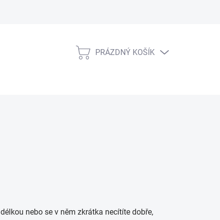
PRÁZDNÝ KOŠÍK
NÁKUPNÍ
KOŠÍK
u délkou nebo se v něm zkrátka necítíte dobře,