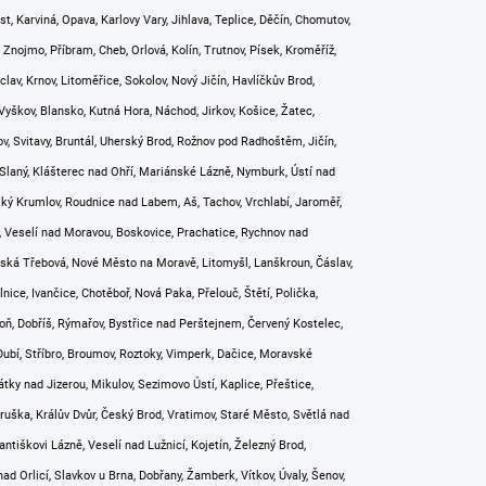
, Karviná, Opava, Karlovy Vary, Jihlava, Teplice, Děčín, Chomutov,
 Znojmo, Příbram, Cheb, Orlová, Kolín, Trutnov, Písek, Kroměříž,
lav, Krnov, Litoměřice, Sokolov, Nový Jičín, Havlíčkův Brod,
Vyškov, Blansko, Kutná Hora, Náchod, Jirkov, Košice, Žatec,
v, Svitavy, Bruntál, Uherský Brod, Rožnov pod Radhoštěm, Jičín,
, Slaný, Klášterec nad Ohří, Mariánské Lázně, Nymburk, Ústí nad
eský Krumlov, Roudnice nad Labem, Aš, Tachov, Vrchlabí, Jaroměř,
ov, Veselí nad Moravou, Boskovice, Prachatice, Rychnov nad
ká Třebová, Nové Město na Moravě, Litomyšl, Lanškroun, Čáslav,
nice, Ivančice, Chotěboř, Nová Paka, Přelouč, Štětí, Polička,
boň, Dobříš, Rýmařov, Bystřice nad Perštejnem, Červený Kostelec,
ubí, Stříbro, Broumov, Roztoky, Vimperk, Dačice, Moravské
átky nad Jizerou, Mikulov, Sezimovo Ústí, Kaplice, Přeštice,
bruška, Králův Dvůr, Český Brod, Vratimov, Staré Město, Světlá nad
antiškovi Lázně, Veselí nad Lužnicí, Kojetín, Železný Brod,
ad Orlicí, Slavkov u Brna, Dobřany, Žamberk, Vítkov, Úvaly, Šenov,