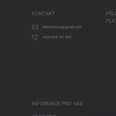
á
p
a
KONTAKT
PŘI
t
PLA
í
delamzkuze
@
gmail.com
+420 604 741 003
INFORMACE PRO VÁS