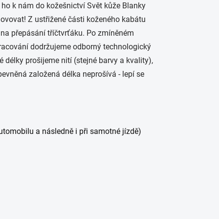
e ho k nám do kožešnictví Svět kůže Blanky
ovovat! Z ustřižené části koženého kabátu
 na přepásání tříčtvrťáku. Po zmíněném
kracování dodržujeme odborný technologický
délky prošijeme nití (stejné barvy a kvality),
pevněná založená délka neprošívá - lepí se
utomobilu a následně i při samotné jízdě)