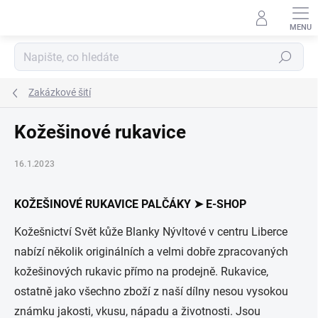
Přejít
na
obsah
Hledat
Zakázkové šití
Kožešinové rukavice
16.1.2023
KOŽEŠINOVÉ RUKAVICE PALČÁKY ➤ E-SHOP
Kožešnictví Svět kůže Blanky Nývltové v centru Liberce
nabízí několik originálních a velmi dobře zpracovaných
kožešinových rukavic přímo na prodejně. Rukavice,
ostatně jako všechno zboží z naší dílny nesou vysokou
známku jakosti, vkusu, nápadu a životnosti. Jsou