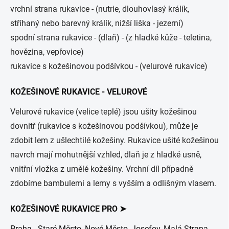
vrchní strana rukavice - (nutrie, dlouhovlasý králík,
stříhaný nebo barevný králík, nižší liška - jezerní)
spodní strana rukavice - (dlaň) - (z hladké kůže - teletina,
hovězina, vepřovice)
rukavice s kožešinovou podšívkou - (velurové rukavice)
KOŽEŠINOVÉ RUKAVICE - VELUROVÉ
Velurové rukavice (velice teplé) jsou ušity kožešinou
dovnitř (rukavice s kožešinovou podšívkou), může je
zdobit lem z ušlechtilé kožešiny. Rukavice ušité kožešinou
navrch mají mohutnější vzhled, dlaň je z hladké usně,
vnitřní vložka z umělé kožešiny. Vrchní díl případně
zdobíme bambulemi a lemy s vyšším a odlišným vlasem.
KOŽEŠINOVÉ RUKAVICE PRO ➤
Praha - Staré Město, Nové Město, Josefov, Malá Strana,