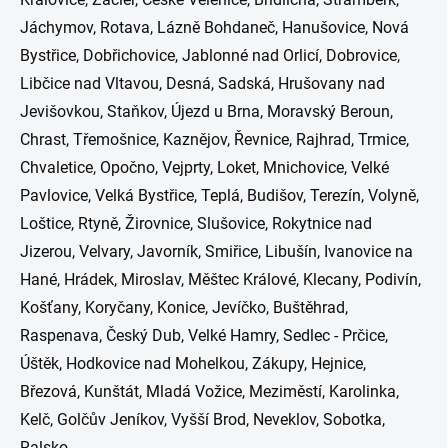
Jáchymov, Rotava, Lázně Bohdaneč, Hanušovice, Nová
Bystřice, Dobřichovice, Jablonné nad Orlicí, Dobrovice,
Libčice nad Vltavou, Desná, Sadská, Hrušovany nad
Jevišovkou, Staňkov, Újezd u Brna, Moravský Beroun,
Chrast, Třemošnice, Kaznějov, Řevnice, Rajhrad, Trmice,
Chvaletice, Opočno, Vejprty, Loket, Mnichovice, Velké
Pavlovice, Velká Bystřice, Teplá, Budišov, Terezín, Volyně,
Loštice, Rtyně, Žirovnice, Slušovice, Rokytnice nad
Jizerou, Velvary, Javorník, Smiřice, Libušín, Ivanovice na
Hané, Hrádek, Miroslav, Měštec Králové, Klecany, Podivín,
Košťany, Koryčany, Konice, Jevíčko, Buštěhrad,
Raspenava, Český Dub, Velké Hamry, Sedlec - Prčice,
Úštěk, Hodkovice nad Mohelkou, Zákupy, Hejnice,
Březová, Kunštát, Mladá Vožice, Meziměstí, Karolinka,
Kelč, Golčův Jeníkov, Vyšší Brod, Neveklov, Sobotka,
Ralsko...