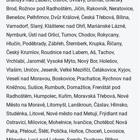
Brod, Rožnov pod Radhoštěm, Jičín, Rakovník, Neratovice,
Benešov, Pelhřimov, Dvůr Králové, Česká Třebová, Bílina,
Varnsdorf, Slaný, Klášterec nad Ohří, Mariánské Lázně,
Nymburk, Ústí nad Orlicí, Turnov, Chodov, Rokycany,
Hlučín, Poděbrady, Zábřeh, Šternberk, Krupka, Říčany,
Český Krumlov, Roudnice nad Labem, Aš, Tachov,
Vrchlabí, Jaroměř, Vysoké Mýto, Nový Bor, Holešov,
Vlašim, Uničov, Jeseník, Velké Meziříčí, Čelákovice, Kyjov,
Veselí nad Moravou, Boskovice, Prachatice, Rychnov nad
Kněžnou, Sušice, Rumburk, Domažlice, Frenštát pod
Radhoštěm, Humpolec, Kuřim, Moravská Třebová, Nové
Město na Moravě, Litomyšl, Lanškroun, Čáslav, Hlinsko,
Studénka, Litovel, Nové město nad Metují, Frýdlant nad
Ostravicí, Milovice, Mohelnice, Ivančice, Chotěboř, Nová
Paka, Přelouč, Štětí, Polička, Hořice, Choceň, Lovosice,
Milevsko, Lysá nad Labem, Semily, Duchcov, Příbor,