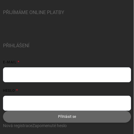
PŘIJÍMÁME ONLINE PLATBY
PŘIHLÁŠENÍ
E-MAIL
HESLO
Přihlásit se
Nová registrace
Zapomenuté heslo