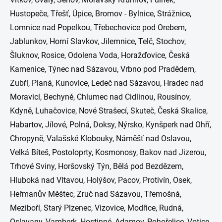
Hustopeče, Třešť, Úpice, Bromov - Bylnice, Strážnice,
Lomnice nad Popelkou, Třebechovice pod Orebem,
Jablunkov, Horní Slavkov, Jilemnice, Telč, Stochov,
Šluknov, Rosice, Odolena Voda, Horažďovice, Česká
Kamenice, Týnec nad Sázavou, Vrbno pod Pradědem,
Zubří, Planá, Kunovice, Ledeč nad Sázavou, Hradec nad
Moravicí, Bechyně, Chlumec nad Cidlinou, Rousínov,
Kdyně, Luhačovice, Nové Strašecí, Skuteč, Česká Skalice,
Habartov, Jílové, Polná, Doksy, Nýrsko, Kynšperk nad Ohří,
Chropyně, Valašské Klobouky, Náměšť nad Oslavou,
Velká Bíteš, Postoloprty, Kosmonosy, Bakov nad Jizerou,
Trhové Sviny, Horšovský Týn, Bělá pod Bezdězem,
Hluboká nad Vltavou, Holýšov, Pacov, Protivín, Osek,
Heřmanův Měštec, Zruč nad Sázavou, Třemošná,
Meziboří, Starý Plzenec, Vizovice, Modřice, Rudná,
Oslavany, Vamberk, Hostinné, Adamov, Pohořelice, Votice,