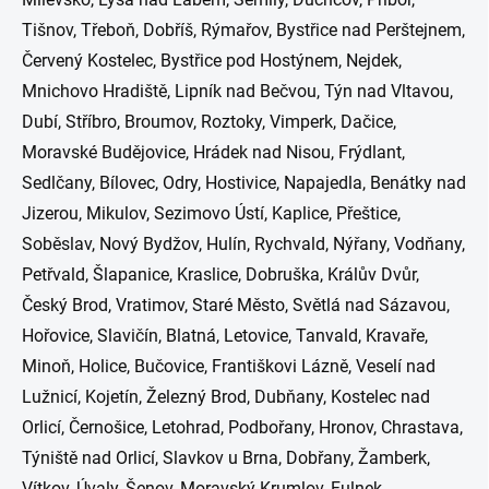
Tišnov, Třeboň, Dobříš, Rýmařov, Bystřice nad Perštejnem,
Červený Kostelec, Bystřice pod Hostýnem, Nejdek,
Mnichovo Hradiště, Lipník nad Bečvou, Týn nad Vltavou,
Dubí, Stříbro, Broumov, Roztoky, Vimperk, Dačice,
Moravské Budějovice, Hrádek nad Nisou, Frýdlant,
Sedlčany, Bílovec, Odry, Hostivice, Napajedla, Benátky nad
Jizerou, Mikulov, Sezimovo Ústí, Kaplice, Přeštice,
Soběslav, Nový Bydžov, Hulín, Rychvald, Nýřany, Vodňany,
Petřvald, Šlapanice, Kraslice, Dobruška, Králův Dvůr,
Český Brod, Vratimov, Staré Město, Světlá nad Sázavou,
Hořovice, Slavičín, Blatná, Letovice, Tanvald, Kravaře,
Minoň, Holice, Bučovice, Františkovi Lázně, Veselí nad
Lužnicí, Kojetín, Železný Brod, Dubňany, Kostelec nad
Orlicí, Černošice, Letohrad, Podbořany, Hronov, Chrastava,
Týniště nad Orlicí, Slavkov u Brna, Dobřany, Žamberk,
Vítkov, Úvaly, Šenov, Moravský Krumlov, Fulnek,