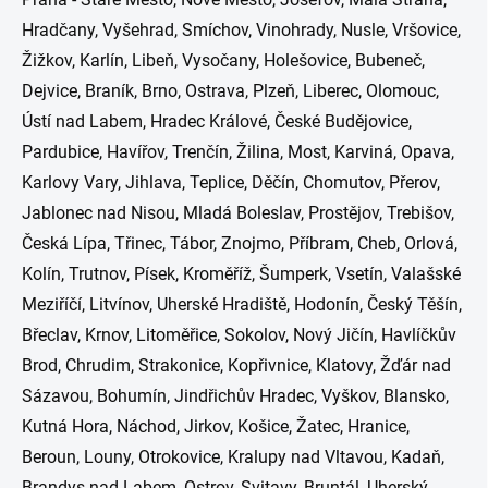
Hradčany, Vyšehrad, Smíchov, Vinohrady, Nusle, Vršovice,
Žižkov, Karlín, Libeň, Vysočany, Holešovice, Bubeneč,
Dejvice, Braník, Brno, Ostrava, Plzeň, Liberec, Olomouc,
Ústí nad Labem, Hradec Králové, České Budějovice,
Pardubice, Havířov, Trenčín, Žilina, Most, Karviná, Opava,
Karlovy Vary, Jihlava, Teplice, Děčín, Chomutov, Přerov,
Jablonec nad Nisou, Mladá Boleslav, Prostějov, Trebišov,
Česká Lípa, Třinec, Tábor, Znojmo, Příbram, Cheb, Orlová,
Kolín, Trutnov, Písek, Kroměříž, Šumperk, Vsetín, Valašské
Meziříčí, Litvínov, Uherské Hradiště, Hodonín, Český Těšín,
Břeclav, Krnov, Litoměřice, Sokolov, Nový Jičín, Havlíčkův
Brod, Chrudim, Strakonice, Kopřivnice, Klatovy, Žďár nad
Sázavou, Bohumín, Jindřichův Hradec, Vyškov, Blansko,
Kutná Hora, Náchod, Jirkov, Košice, Žatec, Hranice,
Beroun, Louny, Otrokovice, Kralupy nad Vltavou, Kadaň,
Brandys nad Labem, Ostrov, Svitavy, Bruntál, Uherský