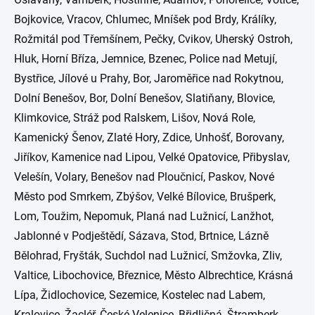
Bojkovice, Vracov, Chlumec, Mníšek pod Brdy, Králíky,
Rožmitál pod Třemšínem, Pečky, Cvikov, Uherský Ostroh,
Hluk, Horní Bříza, Jemnice, Bzenec, Police nad Metují,
Bystřice, Jílové u Prahy, Bor, Jaroměřice nad Rokytnou,
Dolní Benešov, Bor, Dolní Benešov, Slatiňany, Blovice,
Klimkovice, Stráž pod Ralskem, Lišov, Nová Role,
Kamenický Šenov, Zlaté Hory, Zdice, Unhošť, Borovany,
Jiříkov, Kamenice nad Lipou, Velké Opatovice, Přibyslav,
Velešín, Volary, Benešov nad Ploučnicí, Paskov, Nové
Město pod Smrkem, Zbýšov, Velké Bílovice, Brušperk,
Lom, Toužim, Nepomuk, Planá nad Lužnicí, Lanžhot,
Jablonné v Podještědí, Sázava, Stod, Brtnice, Lázně
Bělohrad, Fryšták, Suchdol nad Lužnicí, Smžovka, Zliv,
Valtice, Libochovice, Březnice, Město Albrechtice, Krásná
Lípa, Židlochovice, Sezemice, Kostelec nad Labem,
Kralovice, Žacléř, České Velenice, Břidličná, Štramberk,