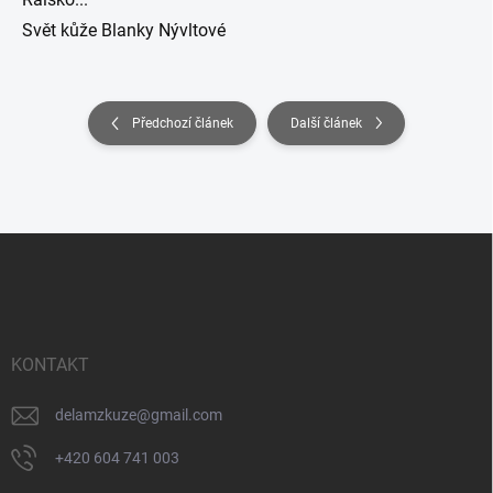
Svět kůže Blanky Nývltové
Předchozí článek
Další článek
Z
á
p
a
t
í
KONTAKT
delamzkuze
@
gmail.com
+420 604 741 003